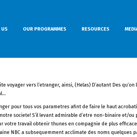
 US
OUR PROGRAMMES
RESOURCES
MEDI
aite voyager vers l’etranger, ainsi, (Helas) D’autant Des qu’o
al…
onger pour tous vos parametres afint de faire le haut acrob
notre societe! S’il levant admirable d’etre non-binaire et/ou
 votre travail obtenir thunes en compagnie de plus efficace
caine NBC a subsequemment acclimate des noms quelques pa