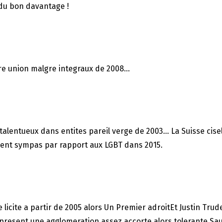
 du bon davantage !
tre union malgre integraux de 2008…
 talentueux dans entites pareil verge de 2003…
La Suisse cisel
ement sympas par rapport aux LGBT dans 2015.
 licite a partir de 2005 alors Un Premier adroitEt Justin Tr
a present une agglomeration assez accorte alors tolerante S