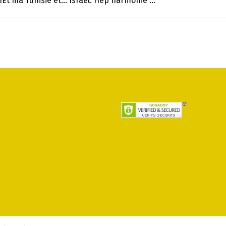
nEt ma Tunisie et… Israel. Hep harmonie …