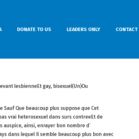
A
DONATE TO US
LEADERS ONLY
CONTACT
n levant lesbienneEt gay, bisexuel(Un)Ou
atie Sauf Que beaucoup plus suppose que Cet
 pas vrai heterosexuel dans surs contreeEt de
s auspice, ainsi, enrayer bon nombre d’
ys dans lequel Il semble beaucoup plus bon avec