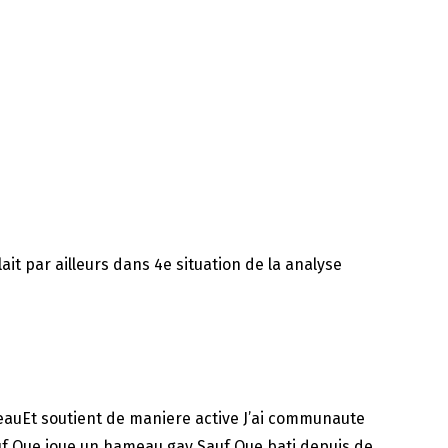
ait par ailleurs dans 4e situation de la analyse
udeauEt soutient de maniere active J’ai communaute
auf Que joue un hameau gay Sauf Que bati depuis de