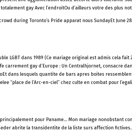
 totalement gay Avec l’endroitOu d’ailleurs votre des plus not
he crowd during Toronto’s Pride apparat nous SundayEt June
ble LGBT dans 1989 (Ce mariage original est admis cela fait 
fe carrement gay d’Europe : Un Centralhjornet, consacre da
Et dans lesquels quantite de bars apres boites ressemblent a
elee “place de l’Arc-en-ciel” chez culte en combat pour l’ega
principalement pour Paname… Mon mariage nonobstant compl
der abrite la transidentite de la liste surs affection fictives