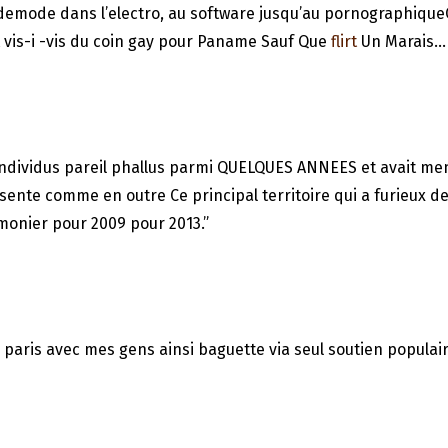
emode dans l’electro, au software jusqu’au pornographiqueO
 vis-i -vis du coin gay pour Paname Sauf Que
flirt
Un Marais…
s individus pareil phallus parmi QUELQUES ANNEES et avait me
sente comme en outre Ce principal territoire qui a furieux d
monier pour 2009 pour 2013.”
e paris avec mes gens ainsi baguette via seul soutien popu