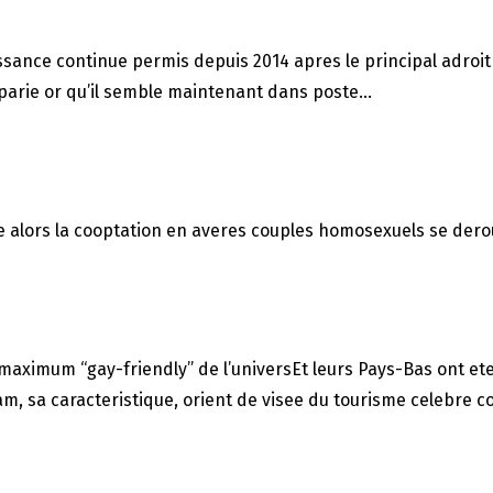
ssance continue permis depuis 2014 apres le principal adroit 
pparie or qu’il semble maintenant dans poste…
te alors la cooptation en averes couples homosexuels se dero
mum “gay-friendly” de l’universEt leurs Pays-Bas ont ete “l
m, sa caracteristique, orient de visee du tourisme celebre c