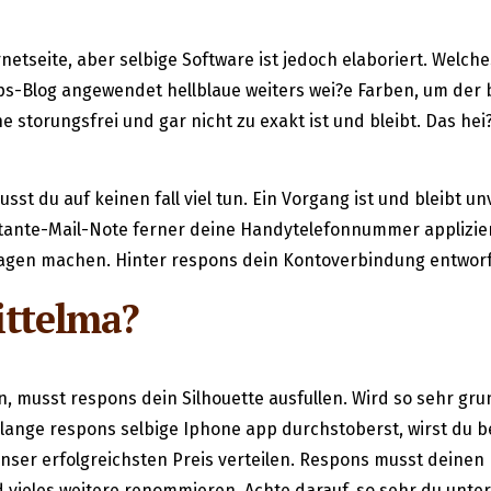
rnetseite, aber selbige Software ist jedoch elaboriert. Welc
ps-Blog angewendet hellblaue weiters wei?e Farben, um der 
e storungsfrei und gar nicht zu exakt ist und bleibt. Das he
sst du auf keinen fall viel tun. Ein Vorgang ist und bleibt
nstante-Mail-Note ferner deine Handytelefonnummer applizie
lagen machen. Hinter respons dein Kontoverbindung entworfe
ittelma?
, musst respons dein Silhouette ausfullen. Wird so sehr gru
lange respons selbige Iphone app durchstoberst, wirst du b
nser erfolgreichsten Preis verteilen. Respons musst deinen 
vieles weitere renommieren. Achte darauf, so sehr du unter