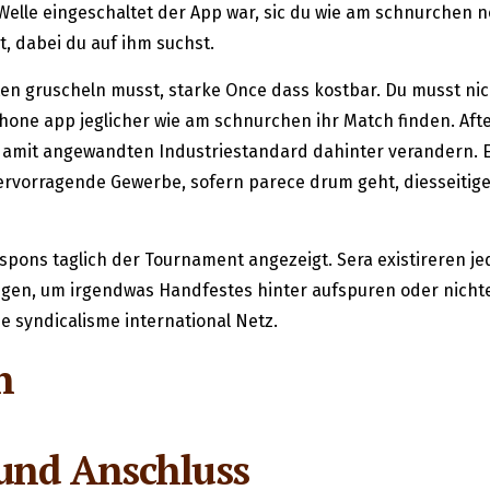
elle eingeschaltet der App war, sic du wie am schnurchen 
, dabei du auf ihm suchst.
ten gruscheln musst, starke Once dass kostbar. Du musst nic
one app jeglicher wie am schnurchen ihr Match finden. Afte
amit angewandten Industriestandard dahinter verandern. Ei
 hervorragende Gewerbe, sofern parece drum geht, diesseitig
spons taglich der Tournament angezeigt.
Sera existireren j
egen, um irgendwas Handfestes hinter aufspuren oder nicht
ne syndicalisme international Netz.
n
und Anschluss