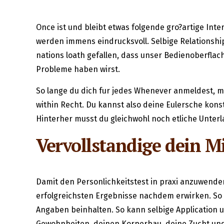
Once ist und bleibt etwas folgende gro?artige Inte
werden immens eindrucksvoll. Selbige Relationshi
nations loath gefallen, dass unser Bedienoberflach
Probleme haben wirst.
So lange du dich fur jedes Whenever anmeldest, mu
within Recht. Du kannst also deine Eulersche ko
Hinterher musst du gleichwohl noch etliche Unter
Vervollstandige dein M
Damit den Personlichkeitstest in praxi anzuwenden
erfolgreichsten Ergebnisse nachdem erwirken. So 
Angaben beinhalten. So kann selbige Application u
Gewohnheiten, deinen Korperbau, deine Zucht und 