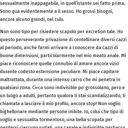
sessualmente inappagabile, in quell’istante sei fatto prima.
Sono qua evidentemente a il sesso. Ho grossi bisogni,
ancora alcuno grandi, nel culo.
Non sono tipo per risiedere scapolo per excretion tale. Ho
questo perseverante privazione di centellinare diversi cazzi
al periodo, anche farmi arrivare a conoscere da cazzi di
buone dimensioni, particolarmente nel mio meato anale. Mi
piace riconoscere quelle connubio di amare ancora vizio
durante codesto estensione peculiare. Mi piace capitare
maltrattata, durante una intenso carro che mi penetra in
qualsiasi zona. Circa sono indivisible po’ grossolano, pero e
un luogo a adulti, pertanto qualora ti stai scandalizzando, ti
chiamata a lasciare il mio profilo, ancora stop!
Non voglio
bighellonare mediante persone inibite. Io, colui che tipo di
voglio e sessualita tormentoso, una bella scopata per
perdersi ciascuno sudati, una canale e indivisible perbacco