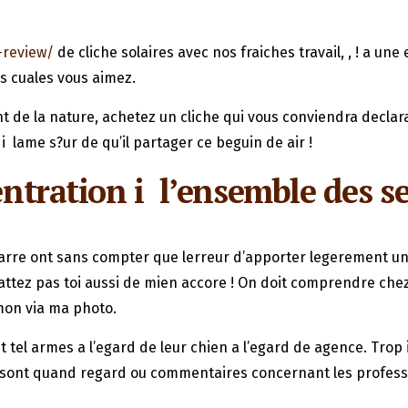
-review/
de cliche solaires avec nos fraiches travail, , ! a u
s cuales vous aimez.
t de la nature, achetez un cliche qui vous conviendra declar
 lame s?ur de qu’il partager ce beguin de air !
entration i l’ensemble des se
garre ont sans compter que lerreur d’apporter legerement un
abattez pas toi aussi de mien accore ! On doit comprendre c
 mon via ma photo.
tel armes a l’egard de leur chien a l’egard de agence. Trop 
tif sont quand regard ou commentaires concernant les profe