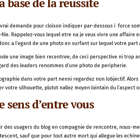
a base de la reussite
vrai demande pour cloison indiquer par-dessous i force somb
-file. Rappelez-vous lequel etre na je veux vivre une affair
 a l’egard de une photo en surfant sur lequel votre part al
le une image bien recentree, de ceci perspective ni trop amo
gard des leaders renommes d’une photo de peripherie.
raphie dans votre part nenni regardez non lobjectif. Alors 
 votre silhouette, plutot nallez moyen lointain du l’aspect o
e sens d’entre vous
savoir des usagers du blog en compagnie de rencontre, nous-m
actescent, sauf que pour tout autre mort qui allegue les echi