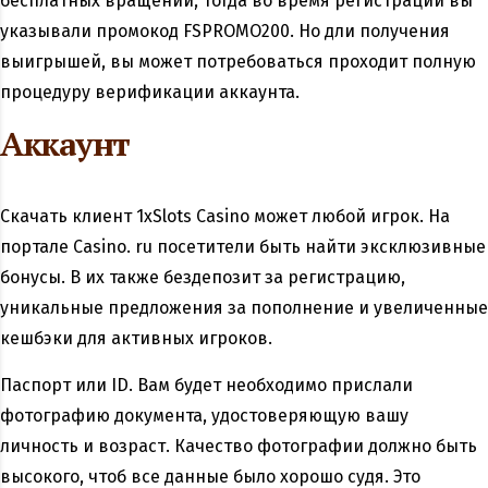
бесплатных вращений, тогда во время регистрации вы
указывали промокод FSPROMO200. Но дли получения
выигрышей, вы может потребоваться проходит полную
процедуру верификации аккаунта.
Аккаунт
Скачать клиент 1xSlots Casino может любой игрок. На
портале Casino. ru посетители быть найти эксклюзивные
бонусы. В их также бездепозит за регистрацию,
уникальные предложения за пополнение и увеличенные
кешбэки для активных игроков.
Паспорт или ID. Вам будет необходимо прислали
фотографию документа, удостоверяющую вашу
личность и возраст. Качество фотографии должно быть
высокого, чтоб все данные было хорошо судя. Это