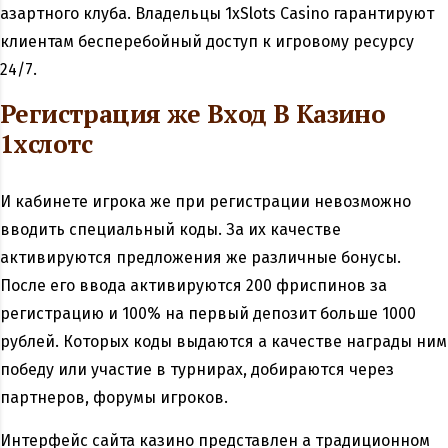
азартного клуба. Владельцы 1xSlots Casino гарантируют
клиентам бесперебойный доступ к игровому ресурсу
24/7.
Регистрация же Вход В Казино
1хслотс
И кабинете игрока же при регистрации невозможно
вводить специальный коды. За их качестве
активируются предложения же различные бонусы.
После его ввода активируются 200 фриспинов за
регистрацию и 100% на первый депозит больше 1000
рублей. Которых коды выдаются а качестве награды ним
победу или участие в турнирах, добираются через
партнеров, форумы игроков.
Интерфейс сайта казино представлен а традиционном