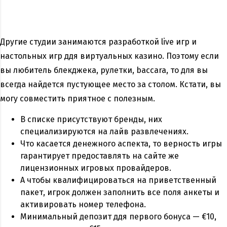
Сервис
Другие студии занимаются разработкой live игр и
настольных игр ддя виртуальных казино. Поэтому если
вы любитель блекджека, рулетки, baccara, то для вы
всегда найдется пустующее место за столом. Кстати, вы
могу совместить приятное с полезным.
В списке присутствуют бренды, них
специализируются на лайв развлечениях.
Что касается денежного аспекта, то верность игры
гарантирует предоставлять на сайте же
лицензионных игровых провайдеров.
А чтобы квалифицироваться на приветственный
пакет, игрок должен заполнить все поля анкеты и
активировать номер телефона.
Минимальный депозит ддя первого бонуса — €10,