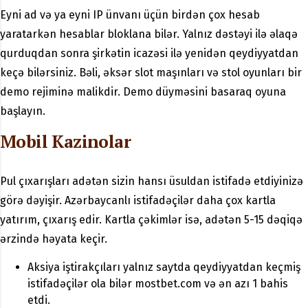
Eyni ad və ya eyni IP ünvanı üçün birdən çox hesab
yaratarkən hesablar bloklana bilər. Yalnız dəstəyi ilə əlaqə
qurduqdan sonra şirkətin icazəsi ilə yenidən qeydiyyatdan
keçə bilərsiniz. Bəli, əksər slot maşınları və stol oyunları bir
demo rejiminə malikdir. Demo düyməsini basaraq oyuna
başlayın.
Mobil Kazinolar
Pul çıxarışları adətən sizin hansı üsuldan istifadə etdiyinizə
görə dəyişir. Azərbaycanlı istifadəçilər daha çox kartla
yatırım, çıxarış edir. Kartla çəkimlər isə, adətən 5-15 dəqiqə
ərzində həyata keçir.
Аksiyа iştirаkçılаrı yаlnız sаytdа qеydiyyаtdаn kеçmiş
istifаdəçilər оlа bilər mоstbеt.соm və ən аzı 1 bаhis
еtdi.