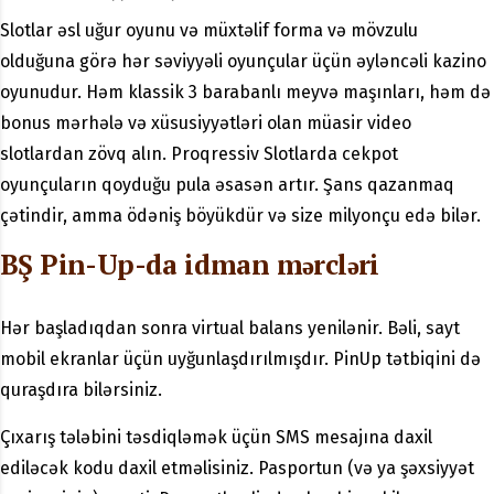
Slotlar əsl uğur oyunu və müxtəlif forma və mövzulu
olduğuna görə hər səviyyəli oyunçular üçün əyləncəli kazino
oyunudur. Həm klassik 3 barabanlı meyvə maşınları, həm də
bonus mərhələ və xüsusiyyətləri olan müasir video
slotlardan zövq alın. Proqressiv Slotlarda cekpot
oyunçuların qoyduğu pula əsasən artır. Şans qazanmaq
çətindir, amma ödəniş böyükdür və size milyonçu edə bilər.
BŞ Pin-Up-da idman mərcləri
Hər başladıqdan sonra virtual balans yenilənir. Bəli, sayt
mobil ekranlar üçün uyğunlaşdırılmışdır. PinUp tətbiqini də
quraşdıra bilərsiniz.
Çıxarış tələbini təsdiqləmək üçün SMS mesajına daxil
ediləcək kodu daxil etməlisiniz. Pasportun (və ya şəxsiyyət