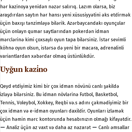
hər kazinoya yenidən nəzər salırıq. Lazım olarsa, biz
araşdırılan saytın hər hansı yeni xüsusiyyətini əks etdirmək
üçün baxışı tənzimləyə bilərik. Azərbaycandakı oyunçular
üçün onlayn qumar saytlarından pokerdən idman
mərclərinə kimi çoxsaylı oyun tapa bilərsiniz. İstər sevimli
köhnə oyun olsun, istərsə də yeni bir macəra, adrenalinli
variantlardan xəbərdar olmaq üstünlükdür.
Uyğun kazi̇no
Qeyd etdiyimiz kimi bir çox idman növünü canlı şəkildə
izləyə bilərsiniz. Bu idman növlərinə Futbol, Basketbol,
Tennis, Voleybol, Xokkey, Reqbi və.s adını çəkmədiyimiz bir
çox idman və e-idman oyunları daxildir. Oyunları izləmək
üçün həmin mərc kontorunda hesabınızın olmağı kifayətdir.
Analiz üçün az vaxt və daha az nəzarət
Canlı əmsallar