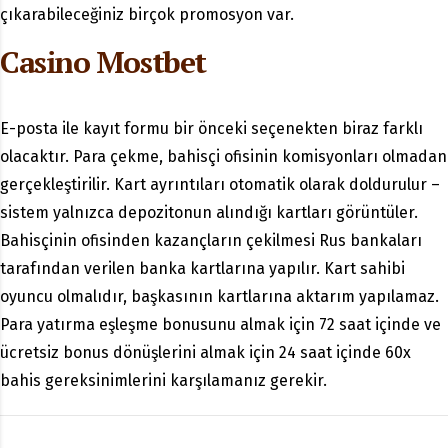
çıkarabileceğiniz birçok promosyon var.
Casino Mostbet
E-posta ile kayıt formu bir önceki seçenekten biraz farklı
olacaktır. Para çekme, bahisçi ofisinin komisyonları olmadan
gerçekleştirilir. Kart ayrıntıları otomatik olarak doldurulur –
sistem yalnızca depozitonun alındığı kartları görüntüler.
Bahisçinin ofisinden kazançların çekilmesi Rus bankaları
tarafından verilen banka kartlarına yapılır. Kart sahibi
oyuncu olmalıdır, başkasının kartlarına aktarım yapılamaz.
Para yatırma eşleşme bonusunu almak için 72 saat içinde ve
ücretsiz bonus dönüşlerini almak için 24 saat içinde 60x
bahis gereksinimlerini karşılamanız gerekir.