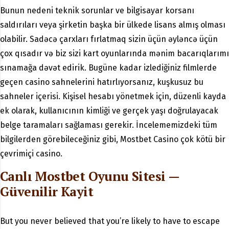
Bunun nedeni teknik sorunlar ve bilgisayar korsanı
saldırıları veya şirketin başka bir ülkede lisans almış olması
olabilir. Sadəcə çarxları fırlatmaq sizin üçün əyləncə üçün
çox qısadır və biz sizi kart oyunlarında mənim bacarıqlarımı
sınamağa dəvət edirik. Bugüne kadar izlediğiniz filmlerde
geçen casino sahnelerini hatırlıyorsanız, kuşkusuz bu
sahneler içerisi. Kişisel hesabı yönetmek için, düzenli kayda
ek olarak, kullanıcının kimliği ve gerçek yaşı doğrulayacak
belge taramaları sağlaması gerekir. İncelememizdeki tüm
bilgilerden görebileceğiniz gibi, Mostbet Casino çok kötü bir
çevrimiçi casino.
Canlı Mostbet Oyunu Sitesi —
Güvenilir Kayit
But you never believed that you’re likely to have to escape