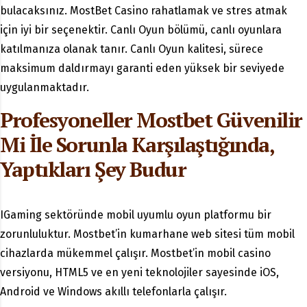
bulacaksınız. MostBet Casino rahatlamak ve stres atmak
için iyi bir seçenektir. Canlı Oyun bölümü, canlı oyunlara
katılmanıza olanak tanır. Canlı Oyun kalitesi, sürece
maksimum daldırmayı garanti eden yüksek bir seviyede
uygulanmaktadır.
Profesyoneller Mostbet Güvenilir
Mi İle Sorunla Karşılaştığında,
Yaptıkları Şey Budur
IGaming sektöründe mobil uyumlu oyun platformu bir
zorunluluktur. Mostbet’in kumarhane web sitesi tüm mobil
cihazlarda mükemmel çalışır. Mostbet’in mobil casino
versiyonu, HTML5 ve en yeni teknolojiler sayesinde iOS,
Android ve Windows akıllı telefonlarla çalışır.