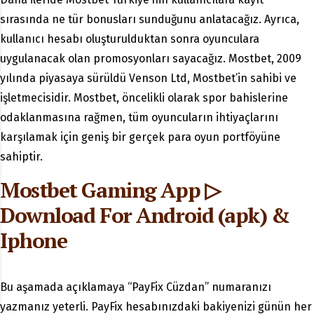
sırasında ne tür bonusları sunduğunu anlatacağız. Ayrıca,
kullanıcı hesabı oluşturulduktan sonra oyunculara
uygulanacak olan promosyonları sayacağız. Mostbet, 2009
yılında piyasaya sürüldü Venson Ltd, Mostbet’in sahibi ve
işletmecisidir. Mostbet, öncelikli olarak spor bahislerine
odaklanmasına rağmen, tüm oyuncuların ihtiyaçlarını
karşılamak için geniş bir gerçek para oyun portföyüne
sahiptir.
Mostbet Gaming App ▷
Download For Android (apk) &
Iphone
Bu aşamada açıklamaya “PayFix Cüzdan” numaranızı
yazmanız yeterli. PayFix hesabınızdaki bakiyenizi günün her