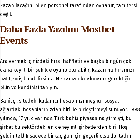
kazanılacağını bilen personel tarafından oynanır, tam tersi
değil.
Daha Fazla Yazılım Mostbet
Events
Ara vermek içinizdeki hırsı hafifletir ve başka bir gün çok
daha keyifli bir şekilde oyuna oturabilir, kazanma hırsınızı
hafiflemiş bulabilirsiniz. Ne zaman bırakmanız gerektiğini
bilin ve kendinizi tanıyın.
Bahisçi, sitedeki kullanıcı hesabınızı meşhur sosyal
ağlardaki hesaplarınızdan biri ile birleştirmeyi sunuyor. 1998
yılında, 17 yıl civarında Türk bahis piyasasına girmişti, bu
şirket bu sektördeki en deneyimli şirketlerden biri. Hoş
geldin teklifi sadece birkaç gün için geçerli olsa da, tadını