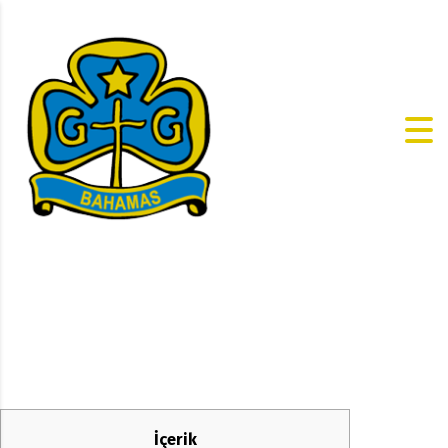
Mostbet Casino
Arşivleri
İçerik