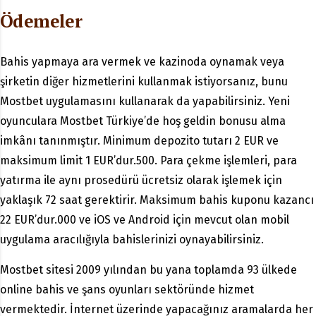
Ödemeler
Bahis yapmaya ara vermek ve kazinoda oynamak veya
şirketin diğer hizmetlerini kullanmak istiyorsanız, bunu
Mostbet uygulamasını kullanarak da yapabilirsiniz. Yeni
oyunculara Mostbet Türkiye’de hoş geldin bonusu alma
imkânı tanınmıştır. Minimum depozito tutarı 2 EUR ve
maksimum limit 1 EUR’dur.500. Para çekme işlemleri, para
yatırma ile aynı prosedürü ücretsiz olarak işlemek için
yaklaşık 72 saat gerektirir. Maksimum bahis kuponu kazancı
22 EUR’dur.000 ve iOS ve Android için mevcut olan mobil
uygulama aracılığıyla bahislerinizi oynayabilirsiniz.
Mostbet sitesi 2009 yılından bu yana toplamda 93 ülkede
online bahis ve şans oyunları sektöründe hizmet
vermektedir. İnternet üzerinde yapacağınız aramalarda her