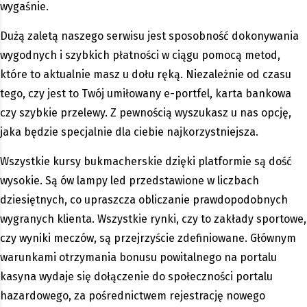
wygaśnie.
Dużą zaletą naszego serwisu jest sposobność dokonywania
wygodnych i szybkich płatności w ciągu pomocą metod,
które to aktualnie masz u dołu ręką. Niezależnie od czasu
tego, czy jest to Twój umiłowany e-portfel, karta bankowa
czy szybkie przelewy. Z pewnością wyszukasz u nas opcję,
jaka będzie specjalnie dla ciebie najkorzystniejsza.
Wszystkie kursy bukmacherskie dzięki platformie są dość
wysokie. Są ów lampy led przedstawione w liczbach
dziesiętnych, co upraszcza obliczanie prawdopodobnych
wygranych klienta. Wszystkie rynki, czy to zakłady sportowe,
czy wyniki meczów, są przejrzyście zdefiniowane. Głównym
warunkami otrzymania bonusu powitalnego na portalu
kasyna wydaje się dołączenie do społeczności portalu
hazardowego, za pośrednictwem rejestrację nowego