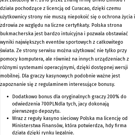
działa pochodzące z licencją od Curacao, dzięki czemu
użytkownicy strony nie muszą niepokoić się o ochrona życia i
zdrowia ze względu na liczne certyfikaty. Polska strona
bukmacherska jest bardzo intuicyjna i pozwala obstawiać
wyniki największych eventów sportowych z całkowitego
świata. Ze strony serwisu można użytkować nie tylko przy
pomocy komputera, ale również na innych urządzeniach z
różnymi systemami operacyjnymi, dzięki dostępnej wersji
mobilnej. Dla graczy kasynowych podobnie ważne jest
zapoznanie się z regulaminem interesujące bonusy.
Dodatkowo bonus dla oryginalnych graczy 200% do
odwiedzenia 700PLNdla tych, jacy dokonają
pierwszego depozytu.
Wraz z reguły kasyno sieciowy Polska ma licencję od
Ministerstwa Finansów, która potwierdza, hdy firma
działa dzięki rynku legalnie.