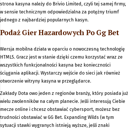
strona kasyna należy do Brivio Limited, czyli tej samej firmy,
w sensie technicznym odpowiedzialna za potężny triumf
jednego z najbardziej popularnych kasyn.
Podaż Gier Hazardowych Po Gg Bet
Wersja mobilna działa w oparciu o nowoczesną technologię
HTML5. Gracz jest w stanie dzięki czemu korzystać wraz ze
wszystkich funkcjonalności kasyna bez konieczności
ściągania aplikacji. Wystarczy wejście do sieci jak również
otworzenie witryny kasyna w przeglądarce.
Zakłady Dota owo jeden z regionów branży, który posiada już
wielu zwolenników na całym planecie. Jeśli interesują Ciebie
mecze online i chcesz obstawiać cybersport, możesz bez
trudności obstawiać w GG Bet. Expanding Wilds (w tym
sytuacji stawki wygranych istnieją wyższe, jeśli znaki