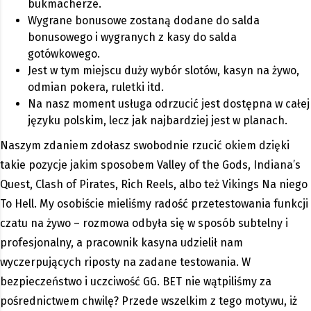
bukmacherze.
Wygrane bonusowe zostaną dodane do salda
bonusowego i wygranych z kasy do salda
gotówkowego.
Jest w tym miejscu duży wybór slotów, kasyn na żywo,
odmian pokera, ruletki itd.
Na nasz moment usługa odrzucić jest dostępna w całej
języku polskim, lecz jak najbardziej jest w planach.
Naszym zdaniem zdołasz swobodnie rzucić okiem dzięki
takie pozycje jakim sposobem Valley of the Gods, Indiana’s
Quest, Clash of Pirates, Rich Reels, albo też Vikings Na niego
To Hell. My osobiście mieliśmy radość przetestowania funkcji
czatu na żywo – rozmowa odbyła się w sposób subtelny i
profesjonalny, a pracownik kasyna udzielił nam
wyczerpujących riposty na zadane testowania. W
bezpieczeństwo i uczciwość GG. BET nie wątpiliśmy za
pośrednictwem chwilę? Przede wszelkim z tego motywu, iż