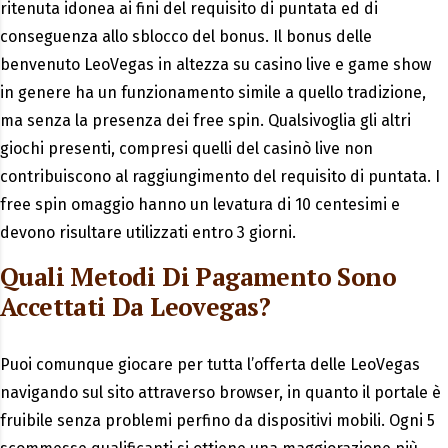
ritenuta idonea ai fini del requisito di puntata ed di
conseguenza allo sblocco del bonus. Il bonus delle
benvenuto LeoVegas in altezza su casino live e game show
in genere ha un funzionamento simile a quello tradizione,
ma senza la presenza dei free spin. Qualsivoglia gli altri
giochi presenti, compresi quelli del casinò live non
contribuiscono al raggiungimento del requisito di puntata. I
free spin omaggio hanno un levatura di 10 centesimi e
devono risultare utilizzati entro 3 giorni.
Quali Metodi Di Pagamento Sono
Accettati Da Leovegas?
Puoi comunque giocare per tutta l’offerta delle LeoVegas
navigando sul sito attraverso browser, in quanto il portale è
fruibile senza problemi perfino da dispositivi mobili. Ogni 5