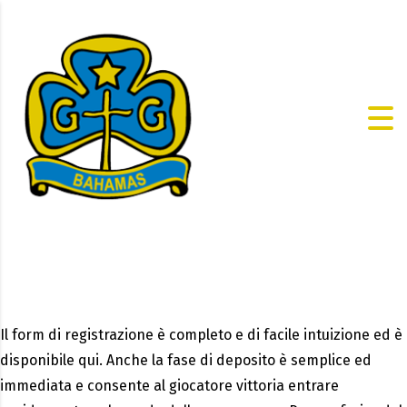
Leovegas Scommesse
Il form di registrazione è completo e di facile intuizione ed è
disponibile qui. Anche la fase di deposito è semplice ed
immediata e consente al giocatore vittoria entrare