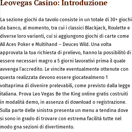
Leovegas Casino: Introduzione
La sezione giochi da tavolo consiste in un totale di 30+ giochi
da banco, al momento, tra cui i classici Blackjack, Roulette e
diverse loro varianti, cui si aggiungono giochi di carte come
All Aces Poker e Multihand – Deuces Wild. Una volta
approvata la tua richiesta di prelievo, hanno la possibilitò di
essere necessari magro a 5 giorni lavorativi prima il quale
avvenga l’accredito. Le vincite eventualmente ottenute con
questa realizzata devono essere giocatealmeno 1
voltaprima di divenire prelevabili, come previsto dalla legge
italiana. Prova Leo Vegas Be the King online gratis costruiti
in modalità demo, in assenza di download o registrazione.
Sulla parte delle sinistra presenta un menu a tendina dove
si sono in grado di trovare con estrema facilità tutte nel
modo gna sezioni di divertimento.