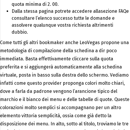
quota minima di 2. 00.
Dalla stessa pagina potrete accedere allasezione FAQe
consultare l’elenco successo tutte le domande e
assolvere qualunque vostra richiesta altrimenti
dubbio.
Come tutti gli altri bookmaker anche LeoVegas propone una
metodologia di compilazione della schedina a dir poco
immediata. Basta effettivamente cliccare sulla quota
preferita e si aggiungerà automaticamente alla schedina
virtuale, posta in basso sulla destra dello schermo. Vediamo
infatti come questo provider proponga colori molto chiari,
dove a farla da padrone vengono l’arancione tipico del
marchio e il bianco dei menu e delle tabelle di quote. Queste
colorazioni molto semplici si accompagnano per un altro
elemento vittoria semplicità, ossia come già detto la
disposizione dei menu. In alto, sotto al titolo, troviamo le tre