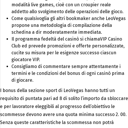
modalità live games, cioè con un croupier reale
addetto allo svolgimento delle operazioni delle gioco.
Come qualsivoglia gli altri bookmaker anche LeoVegas
propone una metodologia di compilazione della
schedina a dir moderatamente immediata.
Il programma fedeltà del casinò si chiamaVIP Casino
Club ed prevede promozioni e offerte personalizzate,
cucite su misura per le esigenze successo ciascun
giocatore VIP.
Consigliamo di commentare sempre attentamente i
termini e le condizioni del bonus di ogni casinò prima
di giocare.
I bonus della sezione sport di LeoVegas hanno tutti un
requisito di puntata pari ad 8 di solito l’importo da sbloccare
e per lavoratore eleggibili al progresso dell’obiettivo le
scommesse devono avere una quota minima successo 2. 00.
Senza queste caratteristiche la scommessa non potrà