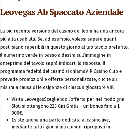
Leovegas Ab Spaccato Aziendale
La più recente versione del casinò dei leoni ha una ancora
più alta usabilità. Se, ad esempio, volessi sapere quanti
posti siano reperibili in questo giorno al tuo tavolo preferito,
il numerino verde in basso a destra sull’immagine in
anteprima del tavolo saprà indicarti la risposta. Il
programma fedeltà del casinò si chiamaVIP Casino Club e
prevede promozioni e offerte personalizzate, cucite su
misura a causa di le esigenze di ciascun giocatore VIP.
Visita LeovegasScegliendo l’offerta per nel modo gna
Slot, si ottengono 225 Giri Gratis + un bonus fino a 1.
000€.
Esiste anche una parte dedicata al casinò live,
mediante tutti i giochi più comuni riproposti in