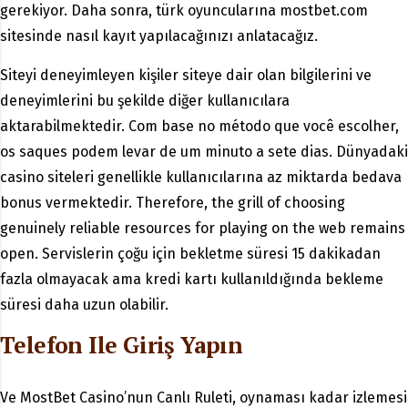
gerekiyor. Daha sonra, türk oyuncularına mostbet.com
sitesinde nasıl kayıt yapılacağınızı anlatacağız.
Siteyi deneyimleyen kişiler siteye dair olan bilgilerini ve
deneyimlerini bu şekilde diğer kullanıcılara
aktarabilmektedir. Com base no método que você escolher,
os saques podem levar de um minuto a sete dias. Dünyadaki
casino siteleri genellikle kullanıcılarına az miktarda bedava
bonus vermektedir. Therefore, the grill of choosing
genuinely reliable resources for playing on the web remains
open. Servislerin çoğu için bekletme süresi 15 dakikadan
fazla olmayacak ama kredi kartı kullanıldığında bekleme
süresi daha uzun olabilir.
Telefon Ile Giriş Yapın
Ve MostBet Casino’nun Canlı Ruleti, oynaması kadar izlemesi