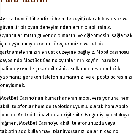
Ayrıca hem ödüllendirici hem de keyifli olacak kusursuz ve
güvenilir bir oyun deneyiminden emin olabilirsiniz.
Oyuncularımızın güvende olmasını ve eğlenmesini sağlamak
için uygulamaya konan süreçlerimizin ve teknik
şartnamelerimizin en üst düzeyine bağlıyız. Mobil casinosu
sayesinde MostBet Casino oyunlarının keyfini hareket
halindeyken de çıkarabilirsiniz. Kullanıcı hesabında ilk
yapmanız gereken telefon numaranızı ve e-posta adresinizi
onaylamak.
MostBet Casino’nun kumarhanenin mobil versiyonuna hem
akıllı telefonlar hem de tabletler uyumlu olarak hem Apple
hem de Android cihazlarda erişilebilir. Bu geniş uyumluluğa
rağmen, MostBet Casino’yu akıllı telefonunuzda veya
tabletinizde kullanmayı planlıyorsanız, onların casino