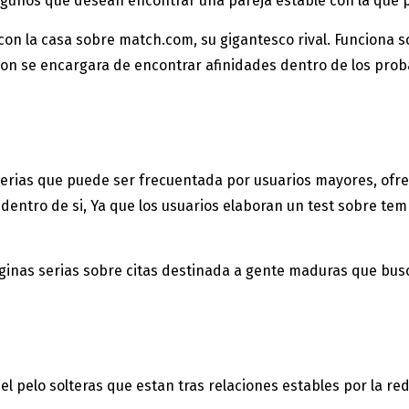
 algunos que desean encontrar una pareja estable con la que
con la casa sobre match.com, su gigantesco rival. Funciona s
acion se encargara de encontrar afinidades dentro de los pro
 serias que puede ser frecuentada por usuarios mayores, ofre
 dentro de si, Ya que los usuarios elaboran un test sobre t
ginas serias sobre citas destinada a gente maduras que busc
el pelo solteras que estan tras relaciones estables por la red