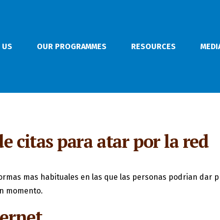
 US
OUR PROGRAMMES
RESOURCES
MEDI
e citas para atar por la red
formas mas habituales en las que las personas podri­an dar p
uen momento.
ternet