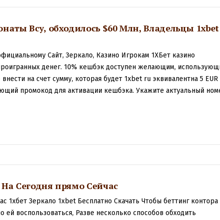
онаты Всу, обходилось $60 Млн, Владельцы 1xbet
официальному Сайт, Зеркало, Казино Игрокам 1ХБет казино
 проигранных денег. 10% кешбэк доступен желающим, использующ
внести на счет сумму, которая будет 1xbet ru эквивалентна 5 EUR
ующий промокод для активации кешбэка. Укажите актуальный ном
 На Сегодня прямо Сейчас
ас 1хбет Зеркало 1xbet Бесплатно Скачать Чтобы беттинг контора
о ей воспользоваться, Разве несколько способов обходить