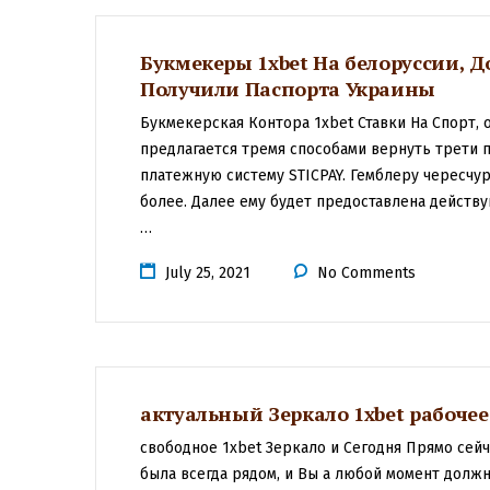
Букмекеры 1xbet На белоруссии, Д
Получили Паспорта Украины
Букмекерская Контора 1xbet Ставки На Спорт, 
предлагается тремя способами вернуть трети
платежную систему STICPAY. Гемблеру чересчур 
более. Далее ему будет предоставлена действ
…
July 25, 2021
No Comments
актуальный Зеркало 1xbet рабочее
свободное 1xbet Зеркало и Сегодня Прямо сейч
была всегда рядом, и Вы а любой момент должн