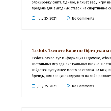
блокировку сайта. Однако, в 1xBet веду игру 
пределе для выгодных ставок на спортивные со
July 25, 2021
No Comments
1xslots 1хслотс Казино Официаль
1xslots-casino Xyz Информация О Домене, Whois
настольных игр ддя виртуальных казино. Поэто
найдется пустующее место за столом. Кстати, 
бренды, них специализируются на лайв развлеч
July 25, 2021
No Comments