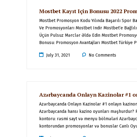
Mostbet Kayıt Için Bonusu 2022 Pro
Mostbet Promosyon Kodu Yılında Başarılı Spor Bah
Ve Promosyonları Mostbet Indir Mostbet’e Bağlı
Üçün Pulsuz Mərclər Əldə Edin Mostbet Promosyo
Bonusu: Promosyon Avantajları Mostbet Türkiye
July 31, 2021
No Comments
Azərbaycanda Onlayn Kazinolar #1 o
Azərbaycanda Onlayn Kazinolar #1 onlayn kazinon
Azərbaycanda hansı kazino oyunları məşhurdur? R
kontoru: rəsmi sayt və menyu bölmələri Azərbay
kontorundan promosyonlar və bonuslar Canlı Oyu