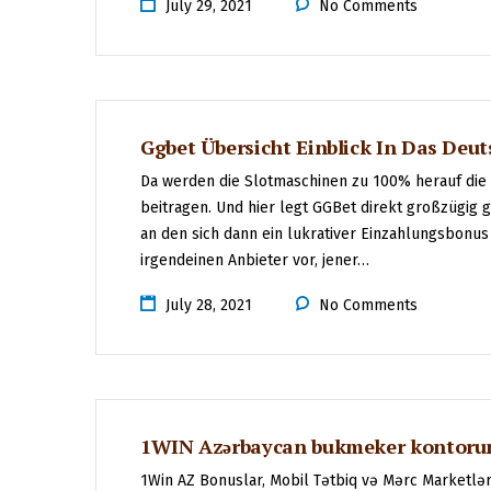
July 29, 2021
No Comments
Ggbet Übersicht Einblick In Das Deu
Da werden die Slotmaschinen zu 100% herauf die 
beitragen. Und hier legt GGBet direkt großzügig
an den sich dann ein lukrativer Einzahlungsbonus
irgendeinen Anbieter vor, jener…
July 28, 2021
No Comments
1WIN Azərbaycan bukmeker kontorunu
1Win AZ Bonuslar, Mobil Tətbiq və Mərc Marketl