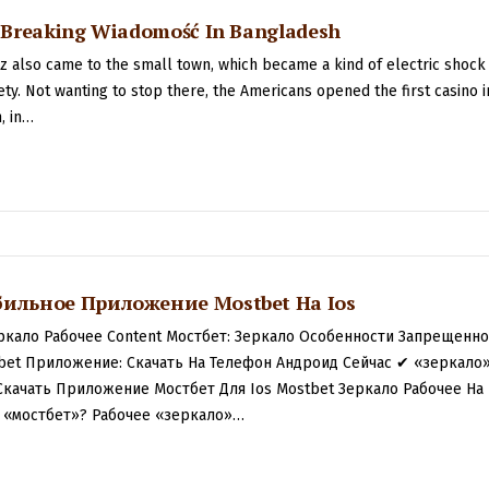
d Breaking Wiadomość In Bangladesh
z also came to the small town, which became a kind of electric shock
ty. Not wanting to stop there, the Americans opened the first casino i
, in…
бильное Приложение Mostbet На Ios
ркало Рабочее Content Мостбет: Зеркало Особенности Запрещенн
bet Приложение: Скачать На Телефон Андроид Сейчас ✔ «зеркало
е Скачать Приложение Мостбет Для Ios Mostbet Зеркало Рабочее На
» «мостбет»? Рабочее «зеркало»…