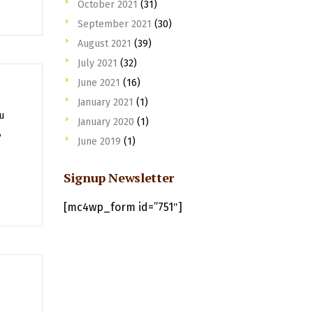
October 2021
(31)
September 2021
(30)
August 2021
(39)
July 2021
(32)
June 2021
(16)
January 2021
(1)
u
January 2020
(1)
,
June 2019
(1)
Signup Newsletter
[mc4wp_form id=”751″]